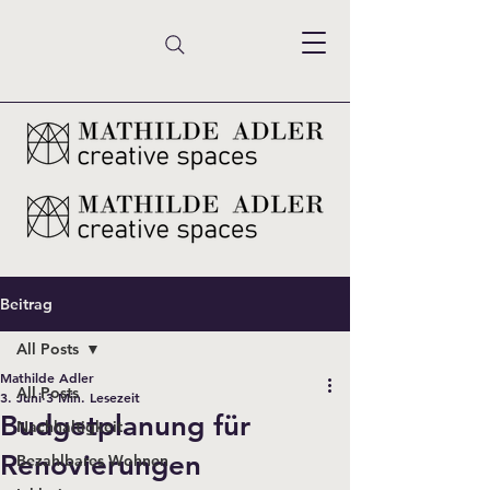
Beitrag
All Posts
Mathilde Adler
All Posts
3. Juni
3 Min. Lesezeit
Budgetplanung für
Nachhaltigkeit
Renovierungen
Bezahlbares Wohnen