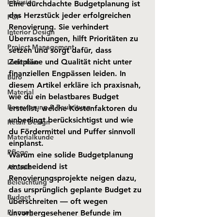
Inklusion
Eine durchdachte 
Budgetplanung
 ist 
das Herzstück jeder erfolgreichen 
PCF
Renovierung. Sie verhindert 
Interior Design
Überraschungen, hilft Prioritäten zu 
Project Management
setzen und sorgt dafür, dass 
Zeitpläne und Qualität nicht unter 
Ladenbau
finanziellen Engpässen leiden. In 
Büro
diesem Artikel erkläre ich praxisnah, 
Material
wie du ein belastbares Budget 
Renovierung & Bauleitung
erstellst, welche Kostenfaktoren du 
unbedingt berücksichtigst und wie 
Retail Design
du Fördermittel und Puffer sinnvoll 
Materialkunde
einplanst.
Pflege
Warum eine solide Budgetplanung 
entscheidend ist 
Akustik
Renovierungsprojekte neigen dazu, 
Beleuchtung
das ursprünglich geplante Budget zu 
Budget
überschreiten — oft wegen 
Planung
unvorhergesehener Befunde im 