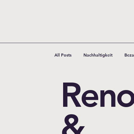
All Posts
Nachhaltigkeit
Beza
Reno
Ladenbau
Büro
Materia
Beleuchtung
Budget
Pl
&