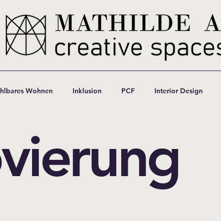
hlbares Wohnen
Inklusion
PCF
Interior Design
vierung
l
Renovierung & Bauleitung
Retail Design
Material
anung
Organisation
Zukunftsthemen