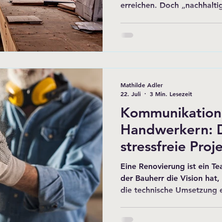
erreichen. Doch „nachhalti
weit mehr als nur den Aust
Dämmen der Fassade. Es ge
Ansatz, der die graue Energ
Langlebigkeit der Materiali
Machbarkeit durch staatlic
bringt. Wer heute renoviert
Mathilde Adler
nicht nur die e
22. Juli
3 Min. Lesezeit
Kommunikation
Handwerkern: D
stressfreie Proj
Eine Renovierung ist ein 
der Bauherr die Vision hat
die technische Umsetzung 
Welten aufeinandertreffen,
nicht wegen mangelnder ha