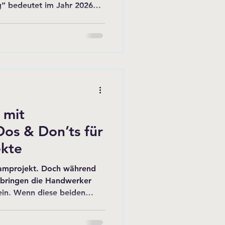
g” bedeutet im Jahr 2026
ausch der Heizung oder das
ht um einen ganzheitlichen
ie in Baustoffen, die
en und die wirtschaftliche
he Förderungen in Einklang
, steht vor der Chance,
 mit
os & Don’ts für
ekte
Teamprojekt. Doch während
, bringen die Handwerker
ein. Wenn diese beiden
 entstehen oft Reibungen –
ndwerklicher Qualität,