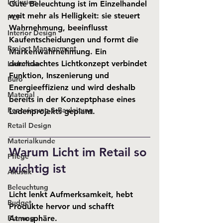
Inklusion
Gute Beleuchtung ist im Einzelhandel 
weit mehr als Helligkeit: sie steuert 
PCF
Wahrnehmung, beeinflusst 
Interior Design
Kaufentscheidungen und formt die 
Project Management
Markenwahrnehmung. Ein 
durchdachtes Lichtkonzept verbindet 
Ladenbau
Funktion, Inszenierung und 
Büro
Energieeffizienz und wird deshalb 
Material
bereits in der Konzeptphase eines 
Renovierung & Bauleitung
Ladenprojekts geplant.
Retail Design
Materialkunde
Warum Licht im Retail so 
Pflege
wichtig ist
Akustik
Beleuchtung
Licht lenkt Aufmerksamkeit, hebt 
Budget
Produkte hervor und schafft 
Planung
Atmosphäre. 