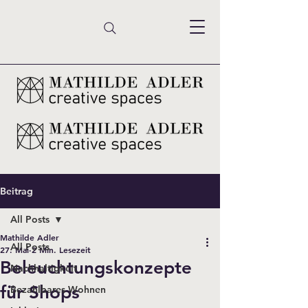
Beitrag
All Posts
Mathilde Adler
All Posts
27. Mai
2 Min. Lesezeit
Beleuchtungskonzepte
Nachhaltigkeit
für Shops
Bezahlbares Wohnen