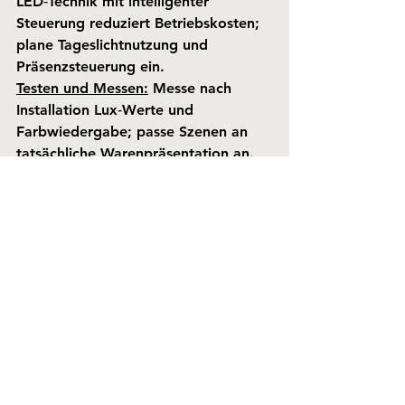
LED‑Technik mit intelligenter 
Steuerung reduziert Betriebskosten; 
plane Tageslichtnutzung und 
Präsenzsteuerung ein.
Testen und Messen:
 Messe nach 
Installation Lux‑Werte und 
Farbwiedergabe; passe Szenen an 
tatsächliche Warenpräsentation an.
Quellen: 
LuxMehr, PROLICHT
Ein durchdachtes 
Beleuchtungskonzept ist ein 
strategisches Werkzeug im 
Ladenbau: es steigert die 
Produktwirkung, beeinflusst das 
Kundenerlebnis und trägt direkt zur 
Markenwahrnehmung bei. Die 